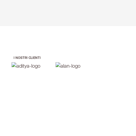
I NOSTRI CLIENTI
HAI UN PROGETTO DA REALIZZARE?
Raccontaci le tue esigenze
Stai valutando un nuovo impianto? Vuoi