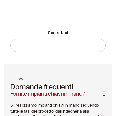
migliorare l’efficienza della tua linea
produttiva? Stawimpianti è pronta ad
ascoltare le tue esigenze e proporre la
soluzione più adatta.
Contattaci
Prenota un test
FAQ
Domande frequenti
Fornite impianti chiavi in mano?
Sì, realizziamo impianti chiavi in mano seguendo
tutte le fasi del progetto: dall’ingegneria alla