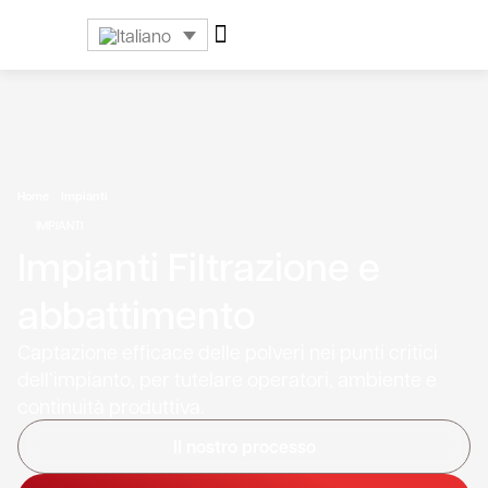
Home
»
Impianti
»
Filtrazione e abbattimento
IMPIANTI
Impianti Filtrazione e
abbattimento
Captazione efficace delle polveri nei punti critici
dell’impianto, per tutelare operatori, ambiente e
continuità produttiva.
Il nostro processo